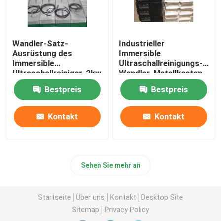
Wandler-Satz-
Industrieller
Ausrüstung des
Immersible
Immersible
Ultraschallreinigungs-
Ultraschallreiniger-2kw
Wandler-Metallkasten
piezoelektrische
und -generator
Bestpreis
Bestpreis
Kontakt
Kontakt
Sehen Sie mehr an
Startseite
Über uns
Kontakt
Desktop Site
Sitemap
Privacy Policy