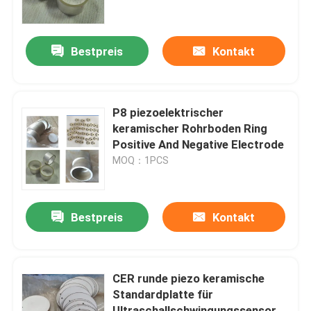
Fabrik-Ausflug
Bestpreis
Kontakt
Qualitätskontrolle
P8 piezoelektrischer
Treten Sie mit uns in Verbindung
keramischer Rohrboden Ring
Positive And Negative Electrode
MOQ：1PCS
Fordern Sie ein Zitat
Reinigung Ultraschallwandler
Bestpreis
Kontakt
High-Power-Ultraschallwandler
CER runde piezo keramische
Standardplatte für
Multi Frequenz-Ultraschallwandler
Ultraschallschwingungssensor