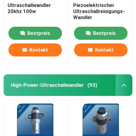
Ultraschallwandler
Piezoelektrischer
20khz 100w
Ultraschallreinigungs-
Ultraschallröhrenwandler
Wandler
Bestpreis
Bestpreis
Kontakt
Kontakt
High-Power-Ultraschallwandler
(93)