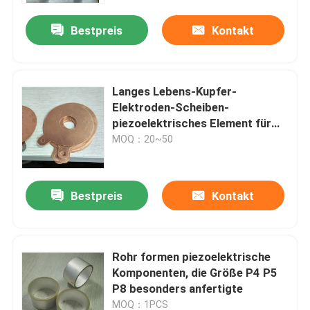
Bestpreis
Kontakt
Langes Lebens-Kupfer-
Elektroden-Scheiben-
piezoelektrisches Element für
Industrie
MOQ：20~50
Bestpreis
Kontakt
Haus
Rohr formen piezoelektrische
Produkte
Komponenten, die Größe P4 P5
P8 besonders anfertigte
Über uns
MOQ：1PCS