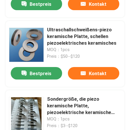
Bestpreis
Kontakt
Ultraschallschweißens-piezo
keramische Platte, schellen
piezoelektrisches keramisches
MOQ：1pcs
Preis：$50--$120
Bestpreis
Kontakt
Sondergröße, die piezo
keramische Platte,
piezoelektrische keramische
Disketten ROSH herstellt
MOQ：1pcs
Preis：$3--$120