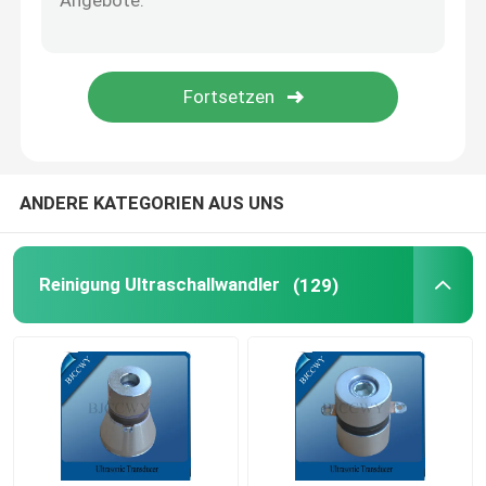
Piezo keramische Platte
piezoelektrische keramische Disketten
Piezo keramisches Element
ANDERE KATEGORIEN AUS UNS
Ultraschallschweißens-Wandler
Reinigung Ultraschallwandler
(129)
Ultraschallschönheits-Wandler
Ultraschallwiderstand
atomisierender Ultraschallwandler