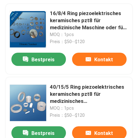
16/8/4 Ring piezoelektrisches
keramisches pzt8 für
medizinische Maschine oder für
das Säubern
MOQ：1pcs
Preis：$50--$120
Bestpreis
Kontakt
40/15/5 Ring piezoelektrisches
keramisches pzt8 für
medizinisches
Maschinenschweißen
MOQ：1pcs
Preis：$50--$120
Bestpreis
Kontakt