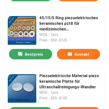
45/15/5 Ring piezoelektrisches
keramisches pzt8 für
medizinischen
Maschinenreinigung Wandler
MOQ：1pcs
Preis：$50--$120
Bestpreis
Kontakt
Piezoelektrische Material-piezo
keramische Platte für
Ultraschallreinigungs-Wandler
MOQ：1pcs
Preis：$50--$120