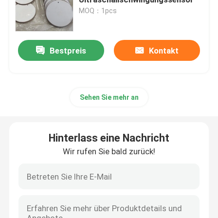
MOQ：1pcs
piezoelektrischer Ultraschallwandler
Bestpreis
Kontakt
Versenkbare Ultrasonic Transducer
Digital-Ultraschallgenerator
Sehen Sie mehr an
Ultraschall-Frequenz-generator
Hinterlass eine Nachricht
Ultraschall Reinigungsmaschine
Wir rufen Sie bald zurück!
Ultraschallzellunterbrecherscheibe
Ultraschallreaktor