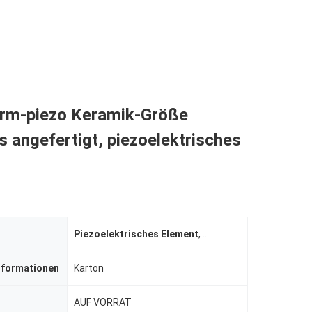
rm-piezo Keramik-Größe
 angefertigt, piezoelektrisches
Piezoelektrisches Element
,
Piezo elektrisches ker
nformationen
Karton
AUF VORRAT