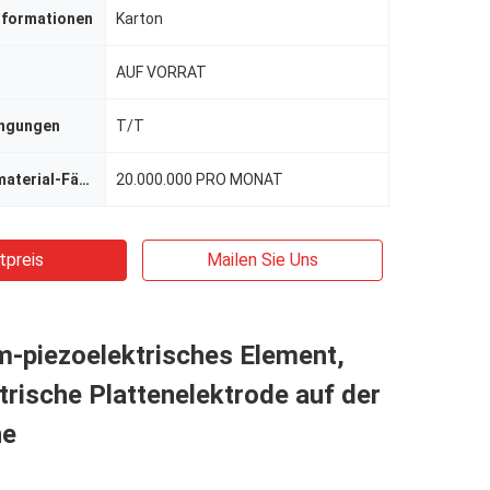
nformationen
Karton
AUF VORRAT
ingungen
T/T
Versorgungsmaterial-Fähigkeit
20.000.000 PRO MONAT
tpreis
Mailen Sie Uns
m-piezoelektrisches Element,
trische Plattenelektrode auf der
he