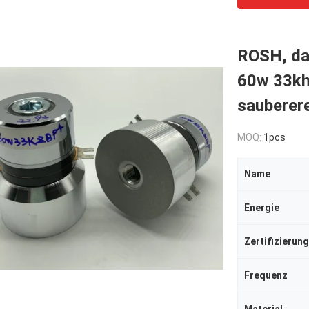
ROSH, da
60w 33khz
sauberer
MOQ:
1pcs
Name
Energie
Zertifizierung
Frequenz