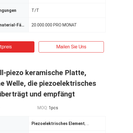
ingungen
T/T
Versorgungsmaterial-Fähigkeit
20.000.000 PRO MONAT
tpreis
Mailen Sie Uns
ll-piezo keramische Platte,
e Welle, die piezoelektrisches
überträgt und empfängt
0
MOQ:
1pcs
Piezoelektrisches Element
,
piezoelektrische Keram