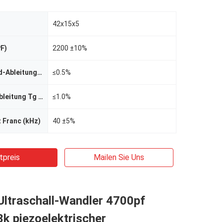
42x15x5
PF)
2200 ±10%
Schwache Feld-Ableitung Tg (12V)
≤0.5%
Starke Feld-Ableitung Tg (400V)
≤1.0%
 Franc (kHz)
40 ±5%
tpreis
Mailen Sie Uns
Ultraschall-Wandler 4700pf
k piezoelektrischer