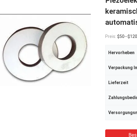
Piezoelek
keramisc
automatis
Preis:
$50--$12
Hervorheben
Verpackung I
Lieferzeit
Zahlungsbed
Bes