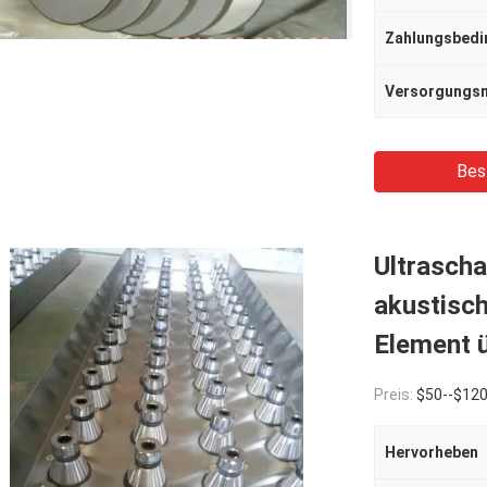
Zahlungsbed
Bes
Ultrascha
akustisch
Element 
Preis:
$50--$12
Hervorheben