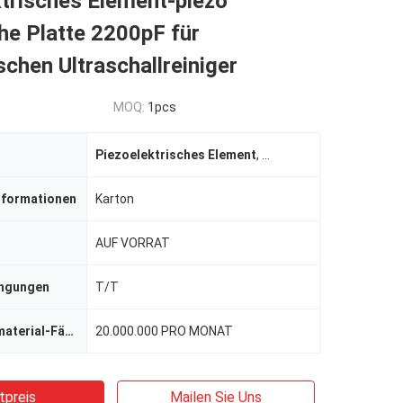
trisches Element-piezo
he Platte 2200pF für
chen Ultraschallreiniger
0
MOQ:
1pcs
Piezoelektrisches Element
,
Piezo elektrisches ker
nformationen
Karton
AUF VORRAT
ingungen
T/T
Versorgungsmaterial-Fähigkeit
20.000.000 PRO MONAT
tpreis
Mailen Sie Uns