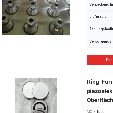
Verpackung I
Lieferzeit
Zahlungsbed
Bes
Ring-For
piezoelek
Oberfläc
MOQ:
1pcs