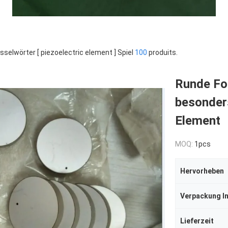
sselwörter [ piezoelectric element ] Spiel
100
produits.
Runde Fo
besonders
Element
MOQ:
1pcs
Hervorheben
Verpackung I
Lieferzeit