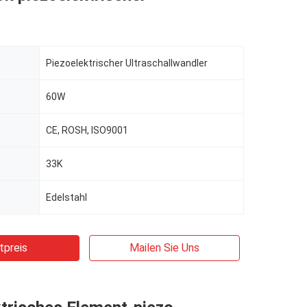
Piezoelektrischer Ultraschallwandler
60W
CE, ROSH, ISO9001
33K
Edelstahl
tpreis
Mailen Sie Uns