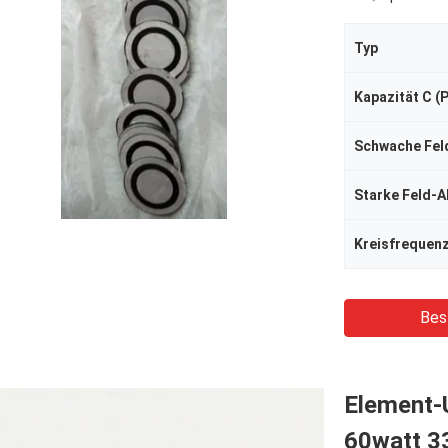
Typ
Kapazität C (
Kreisfrequenz
Bes
Element-
60watt 33