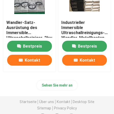
Wandler-Satz-
Industrieller
Ausrüstung des
Immersible
Immersible
Ultraschallreinigungs-
Ultraschallreiniger-2kw
Wandler-Metallkasten
piezoelektrische
und -generator
Bestpreis
Bestpreis
Kontakt
Kontakt
Sehen Sie mehr an
Startseite
Über uns
Kontakt
Desktop Site
Sitemap
Privacy Policy