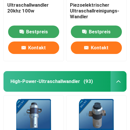
Ultraschallwandler
Piezoelektrischer
20khz 100w
Ultraschallreinigungs-
Ultraschallröhrenwandler
Wandler
Bestpreis
Bestpreis
Kontakt
Kontakt
High-Power-Ultraschallwandler
(93)