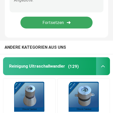
Piezo keramische Platte
piezoelektrische keramische Disketten
Piezo keramisches Element
ANDERE KATEGORIEN AUS UNS
Ultraschallschweißens-Wandler
Reinigung Ultraschallwandler
(129)
Ultraschallschönheits-Wandler
Ultraschallwiderstand
atomisierender Ultraschallwandler