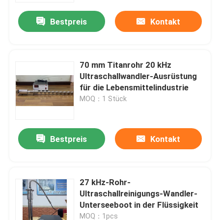
Bestpreis
Kontakt
70 mm Titanrohr 20 kHz
Ultraschallwandler-Ausrüstung
für die Lebensmittelindustrie
MOQ：1 Stück
Bestpreis
Kontakt
Haus
27 kHz-Rohr-
Produkte
Ultraschallreinigungs-Wandler-
Unterseeboot in der Flüssigkeit
Über uns
MOQ：1pcs