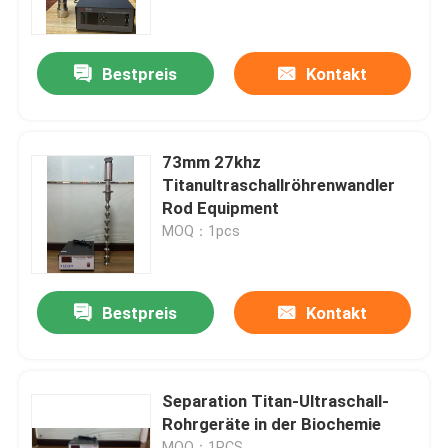
Fabrik-Ausflug
Bestpreis
Kontakt
Qualitätskontrolle
73mm 27khz
Treten Sie mit uns in Verbindung
Titanultraschallröhrenwandler
Rod Equipment
MOQ：1pcs
Fordern Sie ein Zitat
Reinigung Ultraschallwandler
Bestpreis
Kontakt
High-Power-Ultraschallwandler
Separation Titan-Ultraschall-
Rohrgeräte in der Biochemie
Multi Frequenz-Ultraschallwandler
MOQ：1PCS