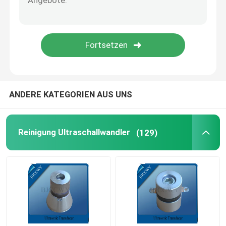
Piezo keramische Platte
piezoelektrische keramische Disketten
Piezo keramisches Element
ANDERE KATEGORIEN AUS UNS
Ultraschallschweißens-Wandler
Reinigung Ultraschallwandler
(129)
Ultraschallschönheits-Wandler
Ultraschallwiderstand
atomisierender Ultraschallwandler