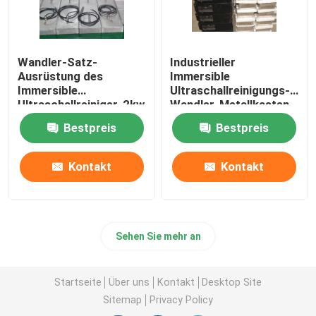
Wandler-Satz-
Industrieller
Ausrüstung des
Immersible
Immersible
Ultraschallreinigungs-
Ultraschallreiniger-2kw
Wandler-Metallkasten
piezoelektrische
und -generator
Bestpreis
Bestpreis
Kontakt
Kontakt
Sehen Sie mehr an
Startseite
Über uns
Kontakt
Desktop Site
Sitemap
Privacy Policy