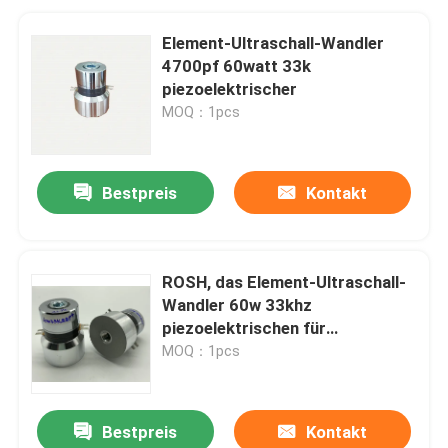
Element-Ultraschall-Wandler
4700pf 60watt 33k
piezoelektrischer
MOQ：1pcs
Bestpreis
Kontakt
ROSH, das Element-Ultraschall-
Wandler 60w 33khz
piezoelektrischen für
saubereren Sensor säubert
MOQ：1pcs
Bestpreis
Kontakt