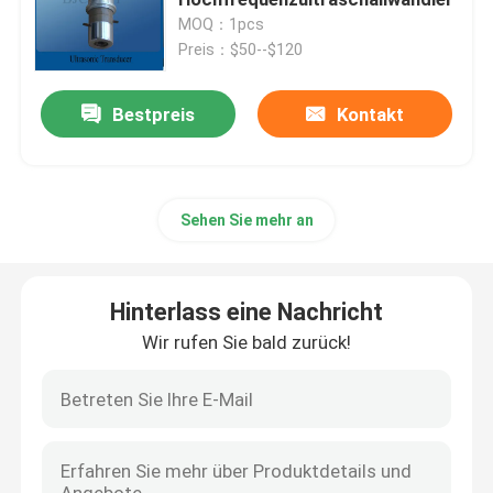
MOQ：1pcs
Preis：$50--$120
piezoelektrischer Ultraschallwandler
Bestpreis
Kontakt
Versenkbare Ultrasonic Transducer
Digital-Ultraschallgenerator
Sehen Sie mehr an
Ultraschall-Frequenz-generator
Hinterlass eine Nachricht
Ultraschall Reinigungsmaschine
Wir rufen Sie bald zurück!
Ultraschallzellunterbrecherscheibe
Ultraschallreaktor