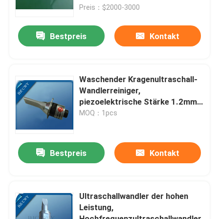
Preis：$2000-3000
Fabrik-Ausflug
Bestpreis
Kontakt
Qualitätskontrolle
Waschender Kragenultraschall-
Treten Sie mit uns in Verbindung
Wandlerreiniger,
piezoelektrische Stärke 1.2mm
Wandler des Ultraschalls
MOQ：1pcs
Fordern Sie ein Zitat
Reinigung Ultraschallwandler
Bestpreis
Kontakt
High-Power-Ultraschallwandler
Ultraschallwandler der hohen
Leistung,
Multi Frequenz-Ultraschallwandler
Hochfrequenzultraschallwandler