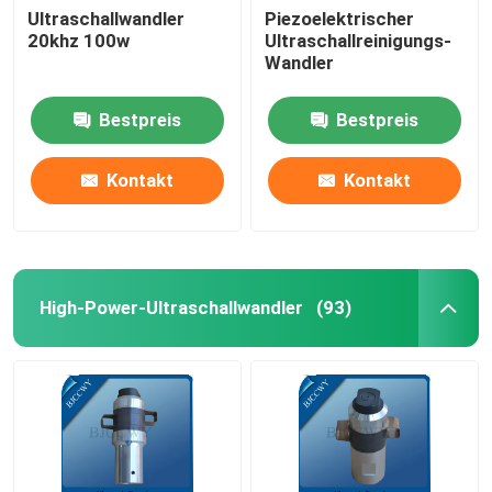
Ultraschallwandler
Piezoelektrischer
20khz 100w
Ultraschallreinigungs-
Ultraschallröhrenwandler
Wandler
Bestpreis
Bestpreis
Kontakt
Kontakt
High-Power-Ultraschallwandler
(93)