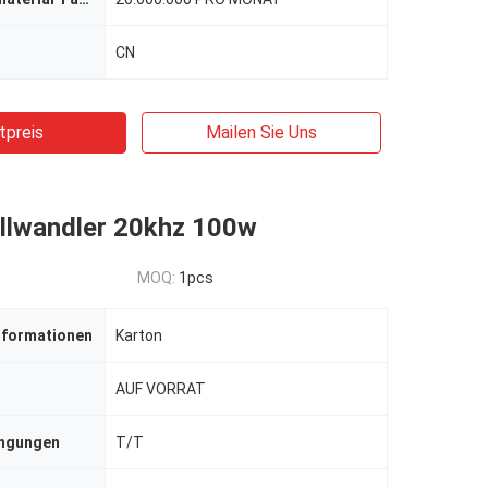
CN
tpreis
Mailen Sie Uns
allwandler 20khz 100w
MOQ:
1pcs
nformationen
Karton
AUF VORRAT
ingungen
T/T