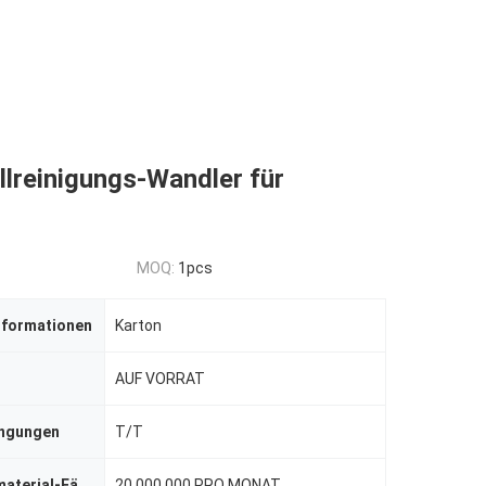
llreinigungs-Wandler für
MOQ:
1pcs
nformationen
Karton
AUF VORRAT
ingungen
T/T
Versorgungsmaterial-Fähigkeit
20.000.000 PRO MONAT