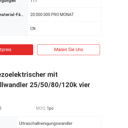
ingungen
T/T
Versorgungsmaterial-Fähigkeit
20.000.000 PRO MONAT
CN
tpreis
Mailen Sie Uns
zoelektrischer mit
llwandler 25/50/80/120k vier
D
MOQ:
1pc
Ultraschallreinigungswandler