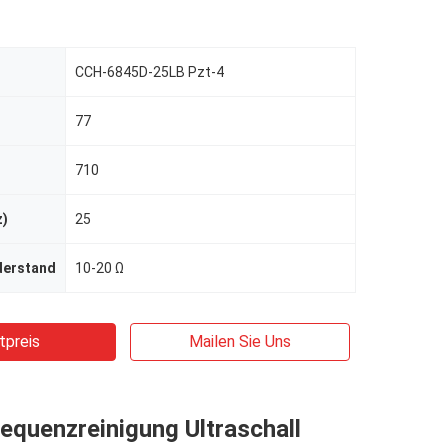
CCH-6845D-25LB Pzt-4
77
710
z)
25
derstand
10-20 Ω
tpreis
Mailen Sie Uns
equenzreinigung Ultraschall