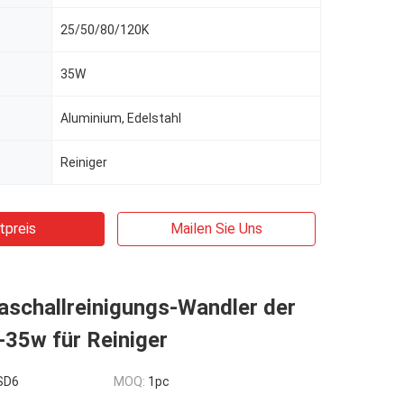
25/50/80/120K
35W
Aluminium, Edelstahl
Reiniger
tpreis
Mailen Sie Uns
raschallreinigungs-Wandler der
-35w für Reiniger
SD6
MOQ:
1pc