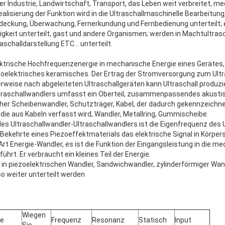
er Industrie, Landwirtschaft, Transport, das Leben weit verbreitet, med
alisierung der Funktion wird in die Ultraschallmaschinelle Bearbeitung,
tdeckung, Überwachung, Fernerkundung und Fernbedienung unterteilt
sigkeit unterteilt, gast und andere Organismen; werden in Machtultrasc
aschalldarstellung ETC… unterteilt.
lektrische Hochfrequenzenergie in mechanische Energie eines Gerätes,
zoelektrisches keramisches. Der Ertrag der Stromversorgung zum Ult
erweise nach abgeleiteten Ultraschallgeräten kann Ultraschall produzi
aschallwandlers umfasst ein Oberteil, zusammenpassendes akustisc
her Scheibenwandler, Schutzträger, Kabel, der dadurch gekennzeichnet
ie aus Kabeln verfasst wird, Wandler, Metallring, Gummischeibe.
des Ultraschallwandler-Ultraschallwandlers ist die Eigenfrequenz des U
Bekehrte eines Piezoeffektmaterials das elektrische Signal in Körpers
 Art Energie-Wandler, es ist die Funktion der Eingangsleistung in die me
ührt. Er verbraucht ein kleines Teil der Energie.
n in piezoelektrischen Wandler, Sandwichwandler, zylinderförmiger Wa
o weiter unterteilt werden
Wiegen
ge
Frequenz
Resonanz
Statisch
Input
Sie