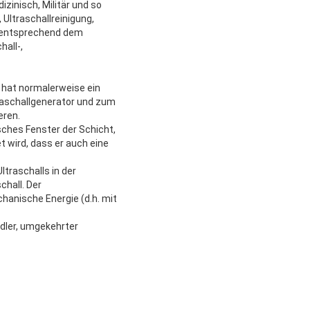
izinisch, Militär und so
 Ultraschallreinigung,
; entsprechend dem
hall-,
 hat normalerweise ein
raschallgenerator und zum
eren.
hes Fenster der Schicht,
 wird, dass er auch eine
ltraschalls in der
chall. Der
chanische Energie (d.h. mit
ndler, umgekehrter