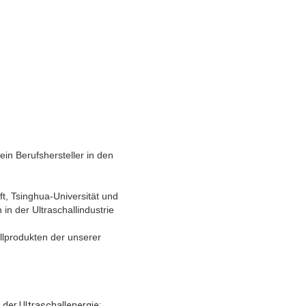
in Berufshersteller in den
, Tsinghua-Universität und
n der Ultraschallindustrie
llprodukten der unserer
der Ultraschallenergie;