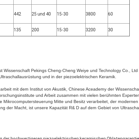
442
25 und 40
15-30
3800
60
135
200
15-30
3200
30
 ist Wissenschaft Pekings Cheng-Cheng Weiye und Technology Co., Ltd e
 Ultraschallausrüstung und in der piezoelektrischen Keramik.
eit mit dem Institut von Akustik, Chinese Aceademy der Wissenschaft
rschungsinstitute und Arbeit zusammen mit vielen berühmten Experten i
e Mikrocomputersteuerung Mitte und Besitz verarbeitet, der modernen
ung der Macht, ist unsere Kapazität R& D auf dem Gebiet von Ultrascha
rag der hochwertigeren piezoelektrischen keramischen Oblatengarantie 