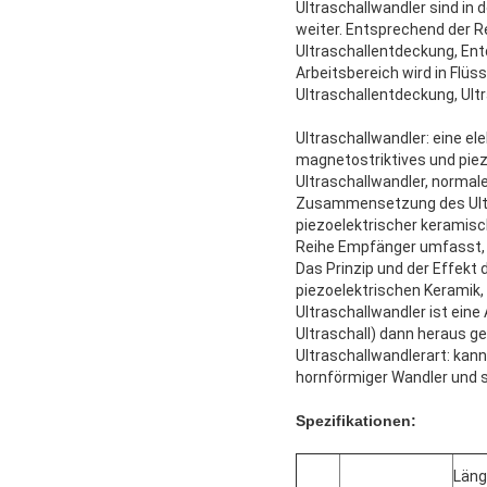
Ultraschallwandler sind in d
weiter. Entsprechend der Re
Ultraschallentdeckung, En
Arbeitsbereich wird in Flüs
Ultraschallentdeckung, Ultr
Ultraschallwandler: eine e
magnetostriktives und pie
Ultraschallwandler, normal
Zusammensetzung des Ultr
piezoelektrischer keramisc
Reihe Empfänger umfasst, d
Das Prinzip und der Effekt 
piezoelektrischen Keramik, 
Ultraschallwandler ist eine
Ultraschall) dann heraus gef
Ultraschallwandlerart: kan
hornförmiger Wandler und s
Spezifikationen:
Län