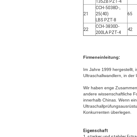
135ZB PZT-4
CCH-5038D-,
21
25(40)
65
LBS PZT-8
CCH-3830D-
22
42
200LA PZT-4
Firmeneinleitung:
Im Jahre 1999 hergestellt,
Ultraschallwandlern, in der
Wir haben enge Zusammenarb
andere wissenschaftliche Fo
innerhalb Chinas. Wenn ein
Ultraschallprüfungsausrüst
Konkurrenten überlegen.
Eigenschaft
1. starker und stabiler Ert