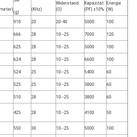
Widerstand
Kapazität
Energie
imeter)
(KHz)
(Ω)
(PF) ±10%
(W)
(g)
910
20
20-40
5000
100
666
28
10--25
7000
120
625
28
10--25
5000
100
624
28
10--25
6600
100
524
25
10--25
5400
60
525
25
10--25
3800
60
510
28
10--25
3800
60
425
28
10--25
4100
50
550
30
10--25
5000
100