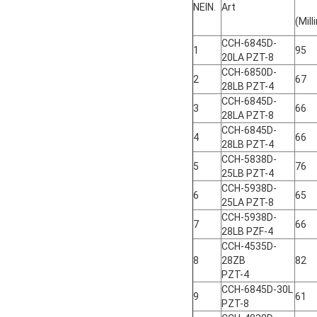
NEIN.
Art
(Mill
CCH-6845D-
1
95
20LA PZT-8
CCH-6850D-
2
67
28LB PZT-4
CCH-6845D-
3
66
28LA PZT-8
CCH-6845D-
4
66
28LB PZT-4
CCH-5838D-
5
76
25LB PZT-4
CCH-5938D-
6
65
25LA PZT-8
CCH-5938D-
7
66
28LB PZF-4
CCH-4535D-
8
28ZB
82
PZT-4
CCH-6845D-30L
9
61
PZT-8