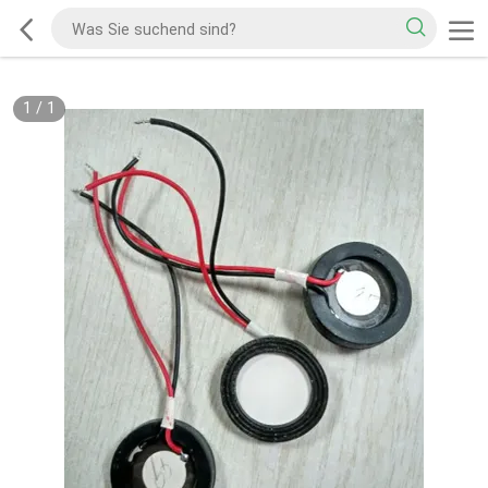
1
/
1