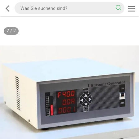
2
/
2