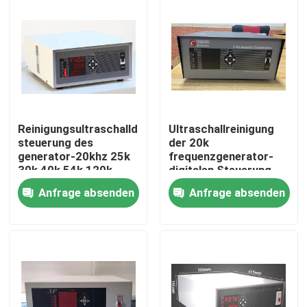
Fabrik-Ausflug
Qualitätskontrolle
Treten Sie mit uns in Verbindung
Reinigungsultraschalldigitale
Ultraschallreinigung
steuerung des
der 20k
generator-20khz 25k
frequenzgenerator-
Fordern Sie ein Zitat
30k 40k 54k 120k
digitalen Steuerung
2000k
Anfrage absenden
Anfrage absenden
Reinigung Ultraschallwandler
High-Power-Ultraschallwandler
Multi Frequenz-Ultraschallwandler