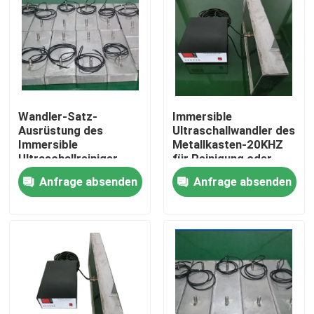
Wandler-Satz-
Immersible
Ausrüstung des
Ultraschallwandler des
Immersible
Metallkasten-20KHZ
Ultraschallreiniger-
für Reinigung oder
2kw piezoelektrische
Trennung
Anfrage absenden
Anfrage absenden
Haus
Produkte
Über uns