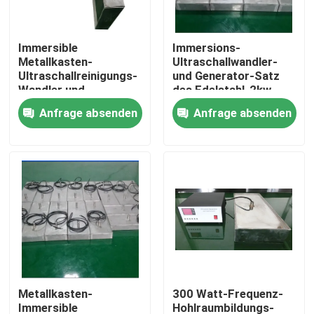
Fabrik-Ausflug
Immersible
Immersions-
Metallkasten-
Ultraschallwandler-
Ultraschallreinigungs-
und Generator-Satz
Qualitätskontrolle
Wandler und
des Edelstahl-2kw
Generator-Ausrüstung
Anfrage absenden
Anfrage absenden
Treten Sie mit uns in Verbindung
Fordern Sie ein Zitat
Reinigung Ultraschallwandler
High-Power-Ultraschallwandler
Metallkasten-
300 Watt-Frequenz-
Multi Frequenz-Ultraschallwandler
Immersible
Hohlraumbildungs-