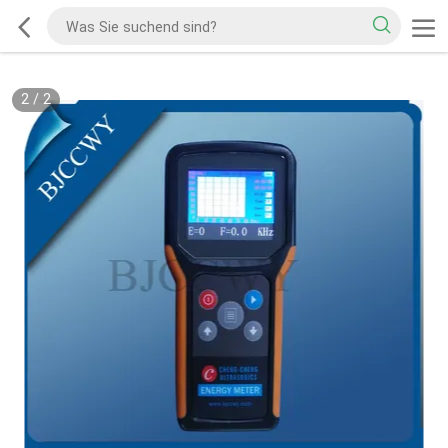
2
/
2