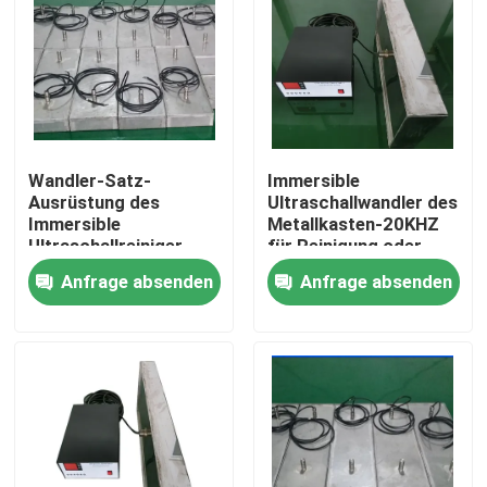
Wandler-Satz-
Immersible
Ausrüstung des
Ultraschallwandler des
Immersible
Metallkasten-20KHZ
Ultraschallreiniger-
für Reinigung oder
2kw piezoelektrische
Trennung
Anfrage absenden
Anfrage absenden
Haus
Produkte
Über uns