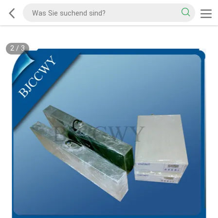
2
/
3