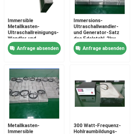
Fabrik-Ausflug
Immersible
Immersions-
Metallkasten-
Ultraschallwandler-
Ultraschallreinigungs-
und Generator-Satz
Qualitätskontrolle
Wandler und
des Edelstahl-2kw
Generator-Ausrüstung
Anfrage absenden
Anfrage absenden
Treten Sie mit uns in Verbindung
Fordern Sie ein Zitat
Reinigung Ultraschallwandler
High-Power-Ultraschallwandler
Metallkasten-
300 Watt-Frequenz-
Multi Frequenz-Ultraschallwandler
Immersible
Hohlraumbildungs-