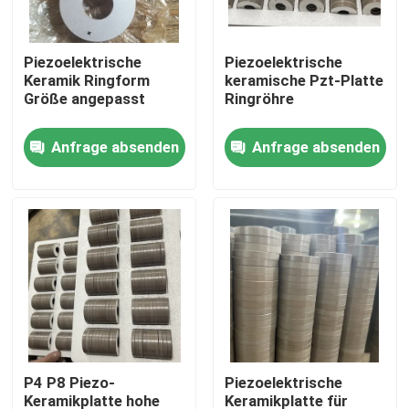
Fabrik-Ausflug
Piezoelektrische
Piezoelektrische
Keramik Ringform
keramische Pzt-Platte
Größe angepasst
Ringröhre
Qualitätskontrolle
Anfrage absenden
Anfrage absenden
Treten Sie mit uns in Verbindung
Fordern Sie ein Zitat
Reinigung Ultraschallwandler
High-Power-Ultraschallwandler
P4 P8 Piezo-
Piezoelektrische
Multi Frequenz-Ultraschallwandler
Keramikplatte hohe
Keramikplatte für