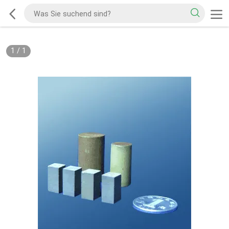
1
/
1