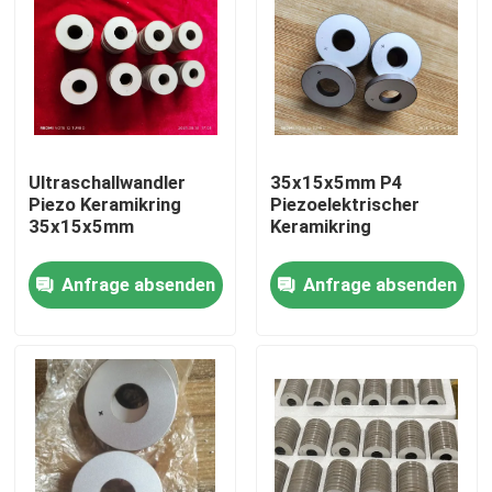
Ultraschallwandler
35x15x5mm P4
Piezo Keramikring
Piezoelektrischer
35x15x5mm
Keramikring
Anfrage absenden
Anfrage absenden
Haus
Produkte
Über uns