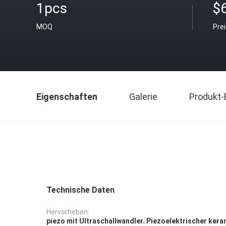
1pcs
$
MOQ
Pre
Eigenschaften
Galerie
Produkt-
Technische Daten
Hervorheben:
,
piezo mit Ultraschallwandler
Piezoelektrischer kera