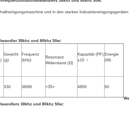
lfrequenzultraschallwandlers 38khz und 80khz 50w
:
aschallreinigungsmaschine und in den starken Industriereinigungsgeräten
llwandler 38khz und 80khz 50w
:
Gewicht
Frequenz
Kapazität (PF)
Energie
Resonanz
r)
(g)
(kHz)
±10 ﹪
(W)
Widerstand (Ω)
330
38/80
<35>
4800
50
We
llwandlers 38khz und 80khz 50w
: