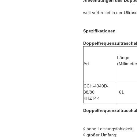
Anwendungen des
Doppe
weit verbreitet in der Ultr
Spezifikationen
Doppelfrequenzultrascha
Länge
Art
(Millimete
CCH-4040D-
38/80
61
KHZ P 4
Doppelfrequenzultrascha
◊ hohe Leistungsfähigkeit
◊ großer Umfang: