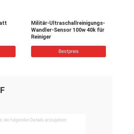
att
Militär-Ultraschallreinigungs-
Piez
Wandler-Sensor 100w 40k für
Ultr
Reiniger
Bestpreis
F