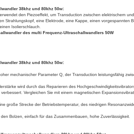
llwandler 38khz und 80khz 50w
:
verwendet den Piezoeffekt, um Transduction zwischen elektrischem und
inen Strahlungskopf, eine Elektrode, eine Kappe, einen vorgespannten B
einen Isolierschlauch.
hallwandler des multi Frequenz-Ultraschallwandlers 50W
llwandler 38khz und 80khz 50w
:
 hoher mechanischer Parameter Q, der Transduction leistungsfähig zwi
erstärke wird durch das Reparieren des Hochgeschwindigkeitsvibrators 
verbessert. Vergleichen Sie mit einem magnetischen Expansionsvibra
 eine große Strecke der Betriebstemperatur, des niedrigen Resonanzwid
ch den Bolzen, einfach für das Zusammenbauen, hohe Zuverlässigkeit.