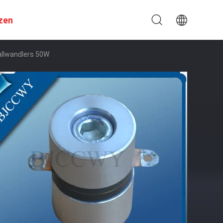
zen
allwandlers 50W