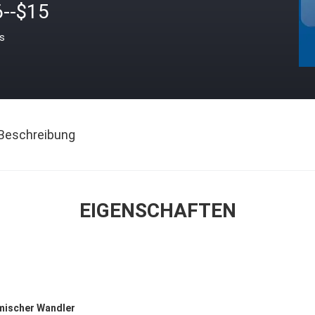
6--$15
is
Beschreibung
EIGENSCHAFTEN
mischer Wandler