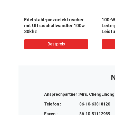
tte-
Edelstahl-piezoelektrischer
100-W-
nd
mit Ultraschallwandler 100w
Leite
30khz
Leist
Bestpreis
N
Ansprechpartner :
Mrs. ChengLihong
Telefon :
86-10-63818120
Faxen :
86-10-51112989