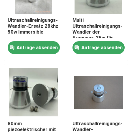
Fabrik-Ausflug
Ultraschallreinigungs-
Multi
Wandler-Ersatz 28khz
Ultraschallreinigungs-
50w Immersible
Wandler der
Qualitätskontrolle
Frequenz-35w für
Reiniger
Anfrage absenden
Anfrage absenden
Treten Sie mit uns in Verbindung
Fordern Sie ein Zitat
Reinigung Ultraschallwandler
High-Power-Ultraschallwandler
80mm
Ultraschallreinigungs-
Multi Frequenz-Ultraschallwandler
piezoelektrischer mit
Wandler-