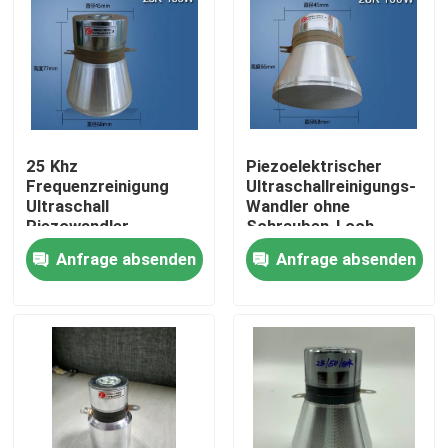
25 Khz
Piezoelektrischer
Frequenzreinigung
Ultraschallreinigungs-
Ultraschall
Wandler ohne
Piezowandler
Schrauben-Loch
Anfrage absenden
Anfrage absenden
Haus
Produkte
Über uns