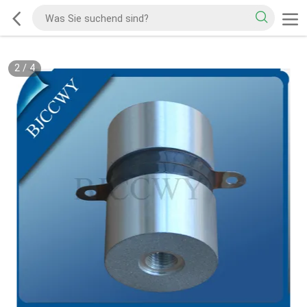
2
/
4