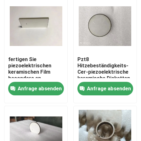
Fabrik-Ausflug
Qualitätskontrolle
Treten Sie mit uns in Verbindung
fertigen Sie
Pzt8
piezoelektrischen
Hitzebeständigkeits-
keramischen Film
Cer-piezoelektrische
Fordern Sie ein Zitat
besonders an
keramische Disketten
Anfrage absenden
Anfrage absenden
Reinigung Ultraschallwandler
High-Power-Ultraschallwandler
Multi Frequenz-Ultraschallwandler