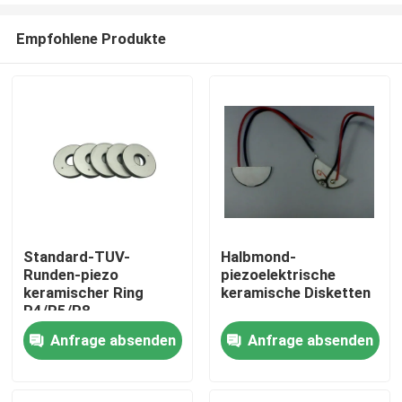
Empfohlene Produkte
Standard-TUV-
Halbmond-
Runden-piezo
piezoelektrische
Haus
keramischer Ring
keramische Disketten
P4/P5/P8
Anfrage absenden
Anfrage absenden
Produkte
Über uns