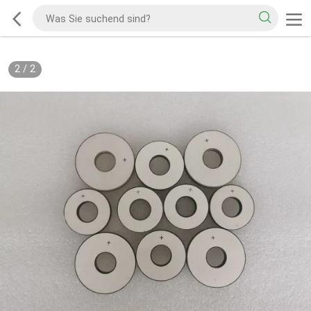
2
/
2