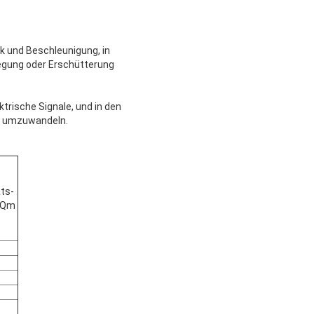
 und Beschleunigung, in
egung oder Erschütterung
trische Signale, und in den
en umzuwandeln.
äts-
 Qm