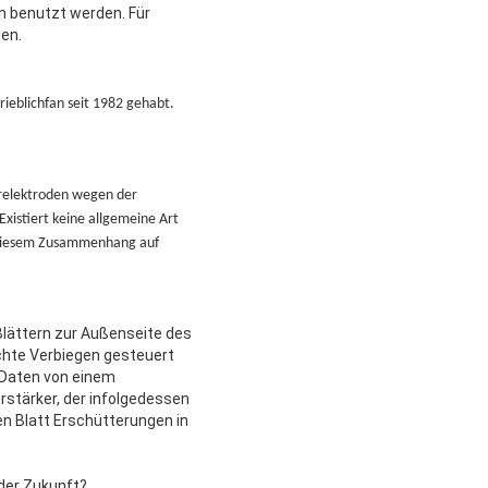
n benutzt werden. Für
en.
ieblichfan seit 1982 gehabt.
lerelektroden wegen der
xistiert keine allgemeine Art
n diesem Zusammenhang auf
Blättern zur Außenseite des
chte Verbiegen gesteuert
 Daten von einem
rstärker, der infolgedessen
n Blatt Erschütterungen in
 der Zukunft?