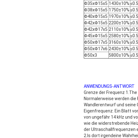
Φ35xΦ15x5
1430±10%
≤0.
Φ38xΦ15x5
1750±10%
≤0.
Φ40xΦ15x5
1970±10%
≤0.
Φ42xΦ15x5
2200±10%
≤0.
Φ42xΦ17x5
2110±10%
≤0.
Φ45xΦ15x5
2580±10%
≤0.
Φ50xΦ17x5
3160±10%
≤0.
Φ50xΦ17x6
2430±10%
≤0.
Φ50x3
5800±10%
≤0.
ANWENDUNGS-ANTWORT
Grenze der Frequenz 1.The 
Normalerweise werden die 
Wandlerentwurf und seine G
Eigenfrequenz. Ein Blatt vo
von ungefähr 14 kHz und v
wie die widerstrebende Hei
der Ultraschallfrequenzen e
2.Is dort irgendeine Wahrh