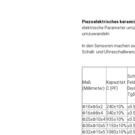
Piezoelektrisches kerami
elektrische Parameter umz
umzuwandeln.
In den Sensoren machen sie
Schall- und Ultraschallwa
Sc
Maß
Kapazität
Fel
(Millimeter)
C (PF)
Dis
Tgδ
Φ10xΦ5x2
240±10%
≤0.
Φ16xΦ8x4
340±10%
≤0.
Φ25xΦ10x4
935±10%
≤0.
Φ30xΦ10x5
1150±10%
≤0.
Φ32xΦ15x5
1080±10%
≤0.