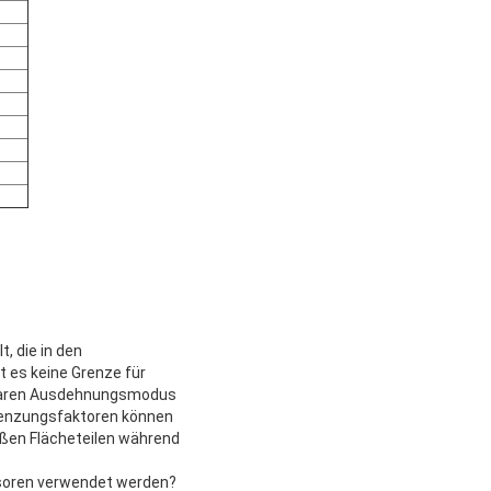
 die in den
t es keine Grenze für
planaren Ausdehnungsmodus
renzungsfaktoren können
oßen Flächeteilen während
ensoren verwendet werden?