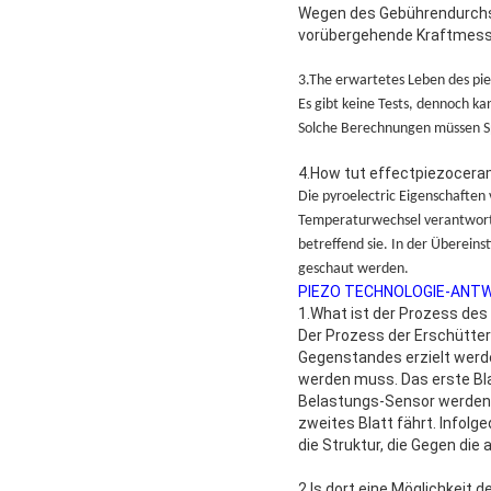
Wegen des Gebührendurchsi
vorübergehende Kraftmessun
3.The erwartetes Leben des pie
Es gibt keine Tests, dennoch k
Solche Berechnungen müssen S
4.How tut effectpiezocera
Die pyroelectric Eigenschaften
Temperaturwechsel verantwortli
betreffend sie. In der Überei
geschaut werden.
PIEZO TECHNOLOGIE-ANT
1.What ist der Prozess de
Der Prozess der Erschütter
Gegenstandes erzielt werde
werden muss. Das erste Bla
Belastungs-Sensor werden i
zweites Blatt fährt. Infol
die Struktur, die Gegen die
2.Is dort eine Möglichkeit 