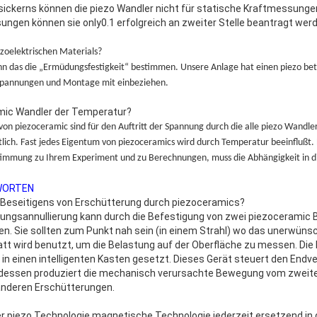
ckerns können die piezo Wandler nicht für statische Kraftmessunge
gen können sie only0.1 erfolgreich an zweiter Stelle beantragt werd
zoelektrischen Materials?
ann das die „Ermüdungsfestigkeit“ bestimmen. Unsere Anlage hat einen piezo betr
pannungen und Montage mit einbeziehen.
mic Wandler der Temperatur?
 von piezoceramic sind für den Auftritt der Spannung durch die alle piezo Wand
ch. Fast jedes Eigentum von piezoceramics wird durch Temperatur beeinflußt. E
nstimmung zu Ihrem Experiment und zu Berechnungen, muss die Abhängigkeit i
WORTEN
s Beseitigens von Erschütterung durch piezoceramics?
ungsannullierung kann durch die Befestigung von zwei piezoceramic 
n. Sie sollten zum Punkt nah sein (in einem Strahl) wo das unerwüns
tt wird benutzt, um die Belastung auf der Oberfläche zu messen. Die
n einen intelligenten Kasten gesetzt. Dieses Gerät steuert den Endve
gedessen produziert die mechanisch verursachte Bewegung vom zweite
 anderen Erschütterungen.
der piezo Technologie magnetische Technologie jederzeit ersetzend in