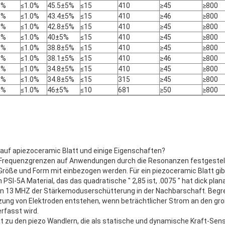
5%
≤1.0%
45.5±5%
≤15
410
≥45
≥800
5%
≤1.0%
43.4±5%
≤15
410
≥46
≥800
5%
≤1.0%
42.8±5%
≤15
410
≥45
≥800
5%
≤1.0%
40±5%
≤15
410
≥45
≥800
5%
≤1.0%
38.8±5%
≤15
410
≥45
≥800
5%
≤1.0%
38.1±5%
≤15
410
≥46
≥800
5%
≤1.0%
34.8±5%
≤15
410
≥45
≥800
5%
≤1.0%
34.8±5%
≤15
315
≥45
≥800
5%
≤1.0%
46±5%
≤10
681
≥50
≥800
auf apiezoceramic Blatt und einige Eigenschaften?
Frequenzgrenzen auf Anwendungen durch die Resonanzen festgestellt,
röße und Form mit einbezogen werden. Für ein piezoceramic Blatt gib
n PSI-5A Material, das das quadratische ″ 2,85 ist, .0075 ″ hat dick 
on 13 MHZ der Stärkemoduserschütterung in der Nachbarschaft. Beg
zung von Elektroden entstehen, wenn beträchtlicher Strom an den gr
rfasst wird.
eit zu den piezo Wandlern, die als statische und dynamische Kraft-S