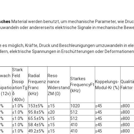
sches
Material werden benutzt, um mechanische Parameter, wie Druck
uwandeln oder andererseits elektrische Signale in mechanische Bew
 es möglich, Kräfte, Druck und Beschleunigungen umzuwandeln in elek
ndlern, elektrische Spannungen in Erschütterungen oder Deformation
Stark
hwach
Feld
Radial
Reso
Starkes
d
Dissip
Frequenz
nance
Koppelungs-
Qualit
FrequencyFt
sipatio
ationTg
Franc
Widerstand
Modul-Kr (%)
Faktor
(kHz)
 (12v)
δ
(kHz)
ZM (Ω)
(400v)
5%
≤1.0%
153±5%
≤15
1020
≥45
≥800
5%
≤1.0%
95.8±5%
≤20
512
≥45
≥800
5%
≤1.0%
65.5±5%
≤15
512
≥45
≥800
5%
≤1.0%
58.4±5%
≤15
410
≥45
≥800
5%
≤1.0%
49.2±5%
≤15
410
≥45
≥800