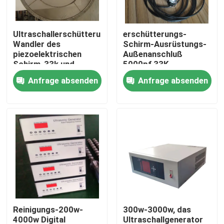
Fabrik-Ausflug
Ultraschallerschütterungs-
erschütterungs-
Wandler des
Schirm-Ausrüstungs-
piezoelektrischen
Außenanschluß
Qualitätskontrolle
Schirm-33k und
5000pf 33K
Generator-Ausrüstung
Ultraschall
Anfrage absenden
Anfrage absenden
Treten Sie mit uns in Verbindung
Fordern Sie ein Zitat
Reinigung Ultraschallwandler
High-Power-Ultraschallwandler
Reinigungs-200w-
300w-3000w, das
Multi Frequenz-Ultraschallwandler
4000w Digital
Ultraschallgenerator