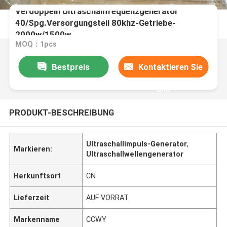
Verdoppeln Ultraschallfrequenzgenerator
40/Spg.Versorgungsteil 80khz-Getriebe-
2000w/1500w
MOQ：1pcs
Bestpreis
Kontaktieren Sie
uns
PRODUKT-BESCHREIBUNG
Ultraschallimpuls-Generator
,
Markieren:
Ultraschallwellengenerator
Herkunftsort
CN
Lieferzeit
AUF VORRAT
Markenname
CCWY