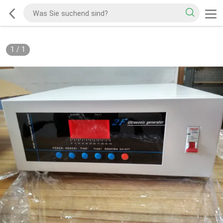
1
/
1