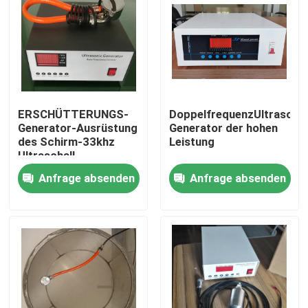
ERSCHÜTTERUNGS-
DoppelfrequenzUltraschal
Generator-Ausrüstung
Generator der hohen
des Schirm-33khz
Leistung
Ultraschall
Anfrage absenden
Anfrage absenden
Haus
Produkte
Über uns